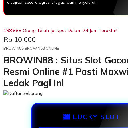
disajikan secara agresif, tegas, dan menyeluruh.
188.888 Orang Telah Jackpot Dalam 24 Jam Terakhir!
Price:
Rp 10,000
BROWIN88 BROWIN88 ONLINE
BROWIN88 : Situs Slot Gac
Resmi Online #1 Pasti Maxw
Ledak Pagi Ini
🎰 LUCKY SLOT