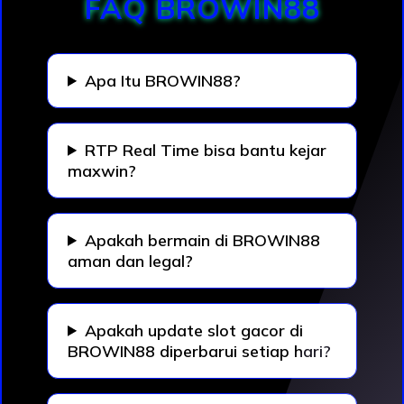
FAQ BROWIN88
Apa Itu BROWIN88?
RTP Real Time bisa bantu kejar
maxwin?
Apakah bermain di BROWIN88
aman dan legal?
Apakah update slot gacor di
BROWIN88 diperbarui setiap hari?