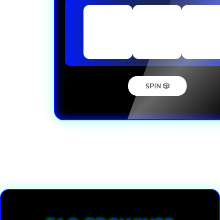
SPIN 🎲
Loading...