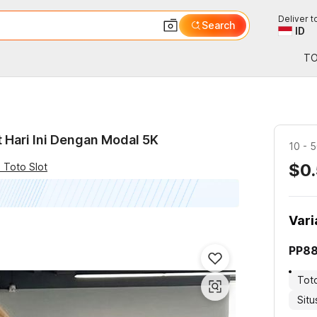
Deliver t
for?
Search
ID
cover
TO
t Hari Ini Dengan Modal 5K
10 - 
$0
 Toto Slot
Vari
PP8
Toto
Sit