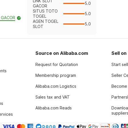
LINK SLOT
5.0
GACOR
SITUS TOTO
5.0
TOGEL
OT GACOR
AGEN TOGEL
5.0
SLOT
Source on Alibaba.com
Sell on
Request for Quotation
Start sel
ents
Membership program
Seller Ce
Alibaba.com Logistics
Become a
Sales tax and VAT
Partners
ns
Alibaba.com Reads
Downloa
supplier
ervices