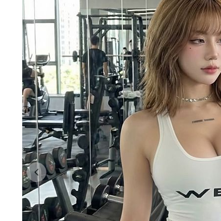
Previous slide