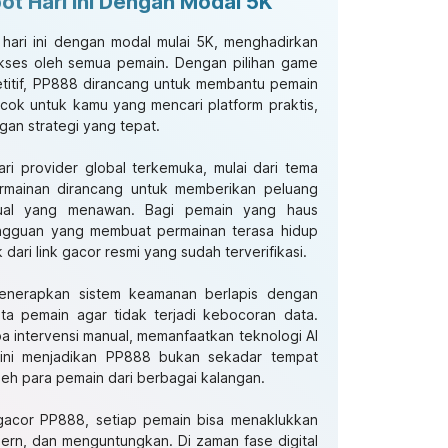
pot Hari Ini Dengan Modal 5K
 hari ini dengan modal mulai 5K, menghadirkan
kses oleh semua pemain. Dengan pilihan game
etitif, PP888 dirancang untuk membantu pemain
cok untuk kamu yang mencari platform praktis,
gan strategi yang tepat.
i provider global terkemuka, mulai dari tema
permainan dirancang untuk memberikan peluang
isual yang menawan. Bagi pemain yang haus
ingguan yang membuat permainan terasa hidup
dari link gacor resmi yang sudah terverifikasi.
enerapkan sistem keamanan berlapis dengan
data pemain agar tidak terjadi kebocoran data.
a intervensi manual, memanfaatkan teknologi AI
l ini menjadikan PP888 bukan sekadar tempat
oleh para pemain dari berbagai kalangan.
 gacor
PP888, setiap pemain bisa menaklukkan
ern, dan menguntungkan. Di zaman fase digital