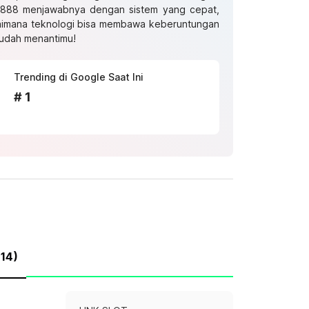
PP888 menjawabnya dengan sistem yang cepat,
agaimana teknologi bisa membawa keberuntungan
 sudah menantimu!
Trending di Google Saat Ini
# 1
614)