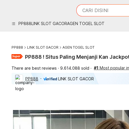
iphones 16
What are you looking 
CARI DISINI
torras phone case
samsung note 20 5g 
PP888
LINK SLOT GACOR
AGEN TOGEL SLOT
iphones 15 pro max
PP888
LINK SLOT GACOR
AGEN TOGEL SLOT
PP888 ! Situs Paling Menjanji Kan Jackpo
#1
Most popular in
There are best reviews
9.614.088 sold
PP888
LINK SLOT GACOR