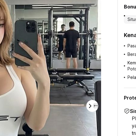
Bon
Situ
Ken
Pasa
Ber
Kem
Pot
Pel
Prot

Next slide
Si
P
y
t